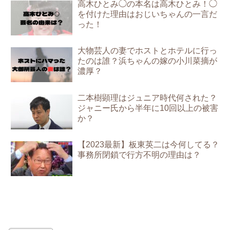
高木ひとみ◯の本名は高木ひとみ！◯
を付けた理由はおじいちゃんの一言だ
った！
大物芸人の妻でホストとホテルに行っ
たのは誰？浜ちゃんの嫁の小川菜摘が
濃厚？
二本樹顕理はジュニア時代何された？
ジャニー氏から半年に10回以上の被害
か？
【2023最新】板東英二は今何してる？
事務所閉鎖で行方不明の理由は？