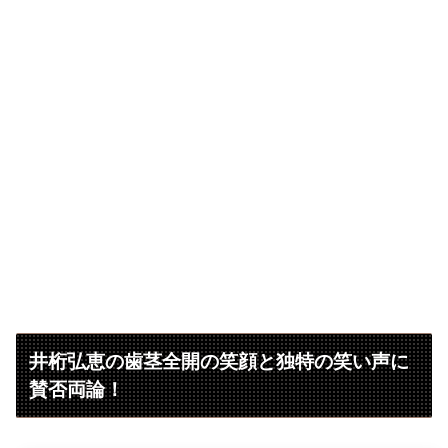
井桁弘恵の歯茎全開の笑顔と独特の笑い声に
賛否両論！