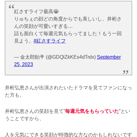
紅さすライフ最高😭
りゅちぇの顔どの角度からでも美しいし、井桁さ
んの笑顔が可愛いすぎる…
話も面白くて毎週元気もらってました！もう一回
見よう。
#紅さすライフ
— 金太郎飴🍭 (@GDQlZkKEs4dTrdx)
September
25, 2023
井桁弘恵さんが出演されたいたドラマを見てファンになっ
た方も。
井桁弘恵さんの笑顔を見て”
毎週元気をもらっていた
”とい
うことですから、
人を元気にできる笑顔が特徴的な方なのかもしれないです