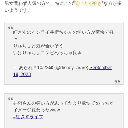
男女問わず人気の方で、特にこの”
笑い方が好き
”な方が多
いようです。
紅さすのインライ井桁ちゃんの笑い方が豪快で好
き
りゅちぇと気が合いそう
いげりゅちぇコンビめっちゃ良き
— あられ＊10/22🏰 (@disney_arare)
September
18, 2023
井桁さんの笑い方が思ってたより豪快でめっちゃ
イメージ変わったwww
#紅さすライフ