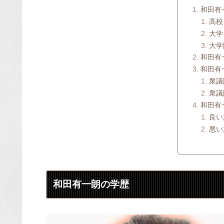
和田有
高校
大学
大学
和田有一
和田有
衆議
衆議
和田有
良い
悪い
和田有一朗の学歴